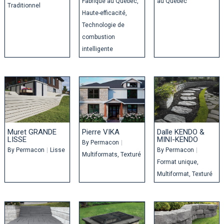
Fabriqué au Québec
au Québec
Traditionnel
Haute-efficacité
Technologie de
combustion
intelligente
Muret GRANDE
Pierre VIKA
Dalle KENDO &
LISSE
MINI-KENDO
By
Permacon
|
By
Permacon
|
Lisse
By
Permacon
|
Multiformats
Texturé
Format unique
Multiformat
Texturé