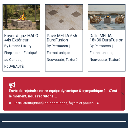
Foyer à gaz HALO
Pavé MELIA 6×6
Dalle MELIA
44s Extérieur
DuraFusion
18×36 DuraFusion
By
Urbana Luxury
By
Permacon
|
By
Permacon
|
Fireplaces
|
Fabriqué
Format unique
Format unique
au Canada
Nouveauté
Texturé
Nouveauté
Texturé
N0UVEAUTÉ
Envie de rejoindre notre équipe dynamique & sympathique ? C’est
le moment, nous recrutons …
¤
¤ Installateurs(trices) de cheminées, foyers et poêles