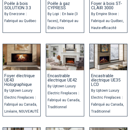
Poêle à bois
Poêle à gaz
Foyer à bois ST-
SOLUTION 3.3
CYPRESS
CLAIR 3000
By
Enerzone
|
By
Lopi
|
En baie (3
By
Empire Stove
|
Fabriqué au Québec
faces)
Fabriqué au
Fabriqué au Québec
États-Unis
Haute-efficacité
Foyer électrique
Encastrable
Encastrable
UE43
électrique UE42
électrique UE35
Holographique
LCD
By
Uptown Luxury
By
Uptown Luxury
By
Uptown Luxury
Electric Fireplaces
|
Electric Fireplaces
|
Electric Fireplaces
|
Fabriqué au Canada
Fabriqué au Canada
Fabriqué au Canada
Traditionnel
Linéaire
N0UVEAUTÉ
Traditionnel