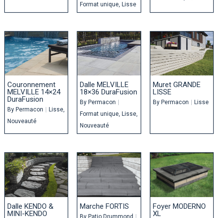
Format unique
Lisse
Couronnement
Dalle MELVILLE
Muret GRANDE
MELVILLE 14×24
18×36 DuraFusion
LISSE
DuraFusion
By
Permacon
|
By
Permacon
|
Lisse
By
Permacon
|
Lisse
Format unique
Lisse
Nouveauté
Nouveauté
Dalle KENDO &
Marche FORTIS
Foyer MODERNO
MINI-KENDO
XL
By
Patio Drummond
|