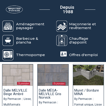
Depuis
1988
Aménagement
Maçonnerie et
paysager
revêtement
Barbecue &
Chauffage
plancha
d'appoint
Thermopompe
Offres d'emploi
Dalle MELVILLE
Dalle MÉGA-
Muret / Bordure
Beige Ambré
MELVILLE Gris
MINA
Norvick
By
Permacon
|
Lisse
By
Permacon
|
By
Permacon
|
Multiformats
Format unique
Lisse