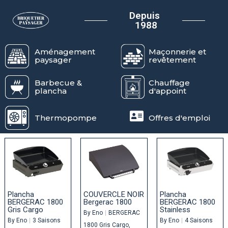
Depuis
1988
Aménagement
Maçonnerie et
paysager
revêtement
Barbecue &
Chauffage
plancha
d'appoint
Thermopompe
Offres d'emploi
Plancha
COUVERCLE NOIR
Plancha
BERGERAC 1800
Bergerac 1800
BERGERAC 1800
Gris Cargo
Stainless
By
Eno
|
BERGERAC
By
Eno
|
3 Saisons
By
Eno
|
4 Saisons
1800 Gris Cargo