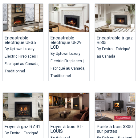
Encastrable
Encastrable
Encastrable à gaz
électrique UE35
électrique UE29
Ri30i
LCD
By
Uptown Luxury
By
Enviro
|
Fabriqué
By
Uptown Luxury
Electric Fireplaces
|
au Canada
Electric Fireplaces
|
Fabriqué au Canada
Fabriqué au Canada
Traditionnel
Traditionnel
Foyer à gaz RZ41
Foyer à bois ST-
Poêle à bois 3300
LOUIS
sur pattes
By
Enviro
|
Fabriqué
By
Valcourt
|
By
Osburn
|
Fabriqué