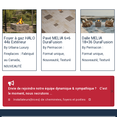
Foyer à gaz HALO
Pavé MELIA 6×6
Dalle MELIA
44s Extérieur
DuraFusion
18×36 DuraFusion
By
Urbana Luxury
By
Permacon
|
By
Permacon
|
Fireplaces
|
Fabriqué
Format unique
Format unique
au Canada
Nouveauté
Texturé
Nouveauté
Texturé
N0UVEAUTÉ
Envie de rejoindre notre équipe dynamique & sympathique ? C’est
le moment, nous recrutons …
¤
¤ Installateurs(trices) de cheminées, foyers et poêles