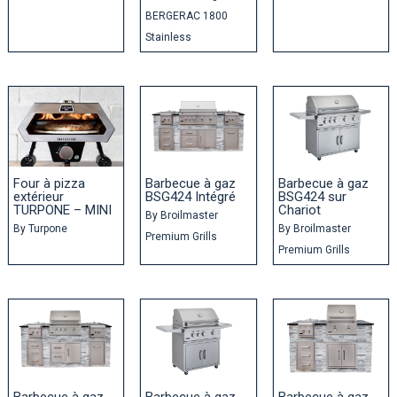
BERGERAC 1800
Stainless
Four à pizza
Barbecue à gaz
Barbecue à gaz
extérieur
BSG424 Intégré
BSG424 sur
TURPONE – MINI
Chariot
By
Broilmaster
By
Turpone
By
Broilmaster
Premium Grills
Premium Grills
Barbecue à gaz
Barbecue à gaz
Barbecue à gaz