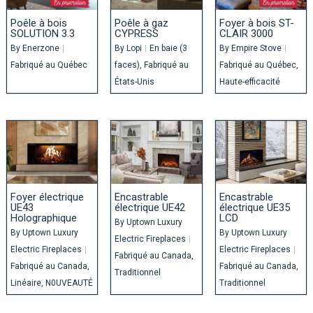
Poêle à bois
Poêle à gaz
Foyer à bois ST-
SOLUTION 3.3
CYPRESS
CLAIR 3000
By
Enerzone
|
By
Lopi
|
En baie (3
By
Empire Stove
|
Fabriqué au Québec
faces)
Fabriqué au
Fabriqué au Québec
États-Unis
Haute-efficacité
Foyer électrique
Encastrable
Encastrable
UE43
électrique UE42
électrique UE35
Holographique
LCD
By
Uptown Luxury
By
Uptown Luxury
By
Uptown Luxury
Electric Fireplaces
|
Electric Fireplaces
|
Electric Fireplaces
|
Fabriqué au Canada
Fabriqué au Canada
Fabriqué au Canada
Traditionnel
Linéaire
N0UVEAUTÉ
Traditionnel