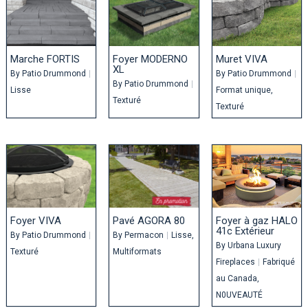
Marche FORTIS
Foyer MODERNO
Muret VIVA
XL
By
Patio Drummond
|
By
Patio Drummond
|
By
Patio Drummond
|
Lisse
Format unique
Texturé
Texturé
Foyer VIVA
Pavé AGORA 80
Foyer à gaz HALO
41c Extérieur
By
Patio Drummond
|
By
Permacon
|
Lisse
By
Urbana Luxury
Texturé
Multiformats
Fireplaces
|
Fabriqué
au Canada
N0UVEAUTÉ