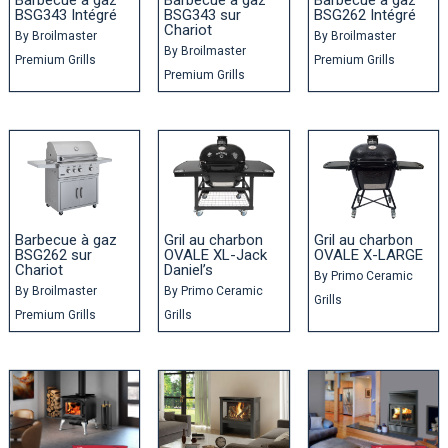
BSG343 Intégré
BSG343 sur
BSG262 Intégré
Chariot
By
Broilmaster
By
Broilmaster
By
Broilmaster
Premium Grills
Premium Grills
Premium Grills
Barbecue à gaz
Gril au charbon
Gril au charbon
BSG262 sur
OVALE XL-Jack
OVALE X-LARGE
Chariot
Daniel’s
By
Primo Ceramic
By
Broilmaster
By
Primo Ceramic
Grills
Premium Grills
Grills