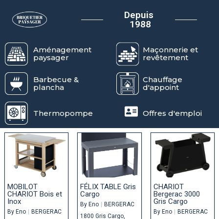
Depuis
1988
Aménagement
Maçonnerie et
paysager
revêtement
Barbecue &
Chauffage
plancha
d'appoint
Thermopompe
Offres d'emploi
MOBILOT
FÉLIX TABLE Gris
CHARIOT
CHARIOT Bois et
Cargo
Bergerac 3000
Inox
Gris Cargo
By
Eno
|
BERGERAC
By
Eno
|
BERGERAC
By
Eno
|
BERGERAC
1800 Gris Cargo