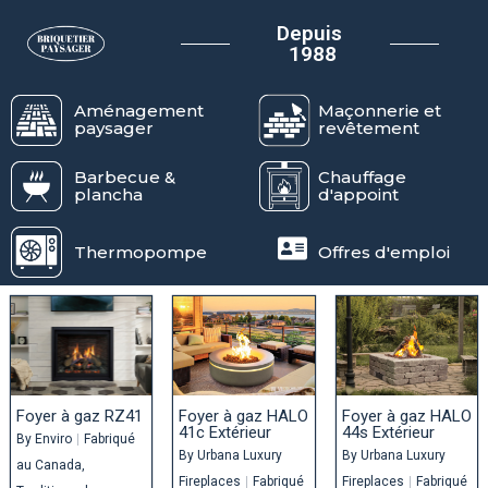
Depuis
1988
Aménagement
Maçonnerie et
paysager
revêtement
Barbecue &
Chauffage
plancha
d'appoint
Thermopompe
Offres d'emploi
Foyer à gaz RZ41
Foyer à gaz HALO
Foyer à gaz HALO
41c Extérieur
44s Extérieur
By
Enviro
|
Fabriqué
By
Urbana Luxury
By
Urbana Luxury
au Canada
Fireplaces
|
Fabriqué
Fireplaces
|
Fabriqué