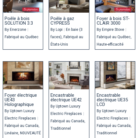
Poêle à bois
Poêle à gaz
Foyer à bois ST-
SOLUTION 3.3
CYPRESS
CLAIR 3000
By
Enerzone
|
By
Lopi
|
En baie (3
By
Empire Stove
|
Fabriqué au Québec
faces)
Fabriqué au
Fabriqué au Québec
États-Unis
Haute-efficacité
Foyer électrique
Encastrable
Encastrable
UE43
électrique UE42
électrique UE35
Holographique
LCD
By
Uptown Luxury
By
Uptown Luxury
By
Uptown Luxury
Electric Fireplaces
|
Electric Fireplaces
|
Electric Fireplaces
|
Fabriqué au Canada
Fabriqué au Canada
Fabriqué au Canada
Traditionnel
Linéaire
N0UVEAUTÉ
Traditionnel