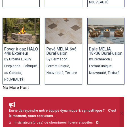
N0UVEAUTÉ
Foyer à gaz HALO
Pavé MELIA 6×6
Dalle MELIA
44s Extérieur
DuraFusion
18×36 DuraFusion
By
Urbana Luxury
By
Permacon
|
By
Permacon
|
Fireplaces
|
Fabriqué
Format unique
Format unique
au Canada
Nouveauté
Texturé
Nouveauté
Texturé
N0UVEAUTÉ
No More Post
Envie de rejoindre notre équipe dynamique & sympathique ? C’est
le moment, nous recrutons …
¤
¤ Installateurs(trices) de cheminées, foyers et poêles