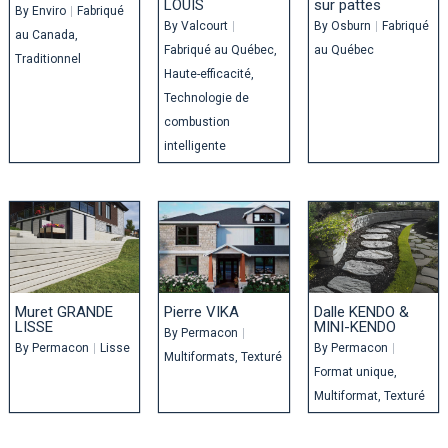
LOUIS
sur pattes
By
Enviro
|
Fabriqué
By
Valcourt
|
By
Osburn
|
Fabriqué
au Canada
Fabriqué au Québec
au Québec
Traditionnel
Haute-efficacité
Technologie de
combustion
intelligente
Muret GRANDE
Pierre VIKA
Dalle KENDO &
LISSE
MINI-KENDO
By
Permacon
|
By
Permacon
|
Lisse
By
Permacon
|
Multiformats
Texturé
Format unique
Multiformat
Texturé