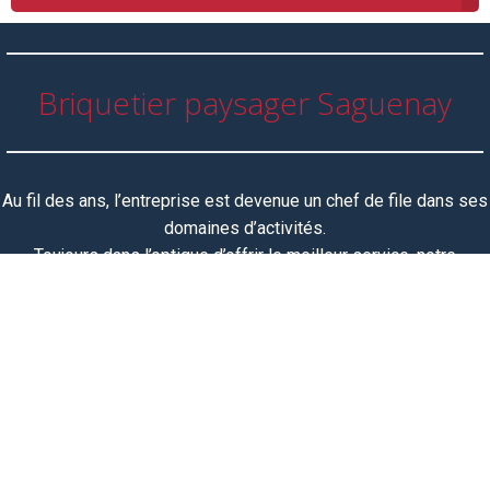
Briquetier paysager Saguenay
Au fil des ans, l’entreprise est devenue un chef de file dans ses
domaines d’activités.
Toujours dans l’optique d’offrir le meilleur service, notre
équipe
est toujours
présente pour répondre à sa clientèle
toujours grandissante et est fière de participer à la réalisation
de vos projets.