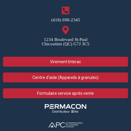
(418) 698-2345
1234 Boulevard St-Paul
Chicoutimi (QC) G7J 3C5
Virement Interac
Centre d'aide (Appareils à granules)
Formulaire service après vente