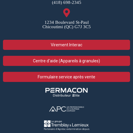
(418) 698-2345
1234 Boulevard St-Paul
Chicoutimi (QC) G7J 3C5
Virement Interac
Centre d'aide (Appareils à granules)
Formulaire service après vente