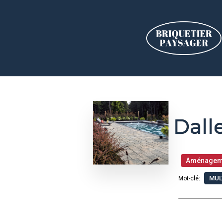
Dal
Aménagem
MUL
Mot-clé: