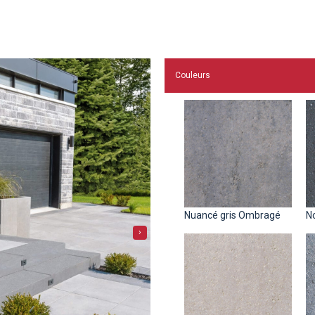
Couleurs
Nuancé gris Ombragé
N
›