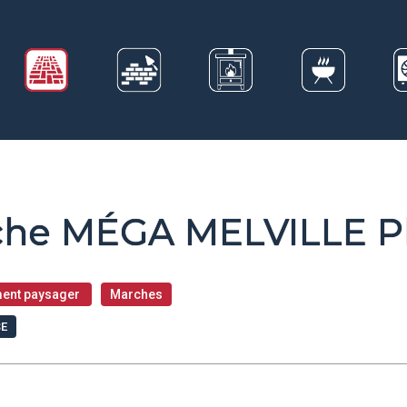
he MÉGA MELVILLE P
ent paysager
Marches
SE