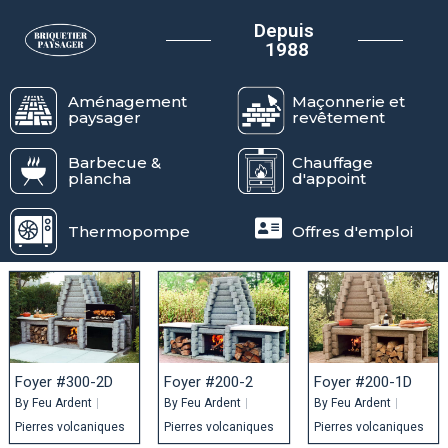
Depuis
1988
Aménagement
Maçonnerie et
paysager
revêtement
Barbecue &
Chauffage
plancha
d'appoint
Thermopompe
Offres d'emploi
Foyer #300-2D
Foyer #200-2
Foyer #200-1D
By
Feu Ardent
|
By
Feu Ardent
|
By
Feu Ardent
|
Pierres volcaniques
Pierres volcaniques
Pierres volcaniques